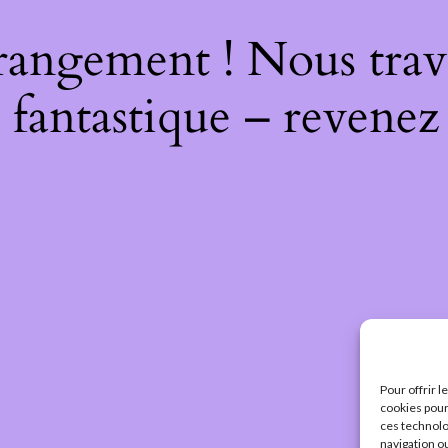
rangement ! Nous trava
 fantastique – revenez 
Pour offrir 
cookies pour
ces technolo
navigation ou