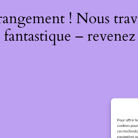
rangement ! Nous trava
 fantastique – revenez 
Pour offrir 
cookies pour
ces technolo
navigation ou