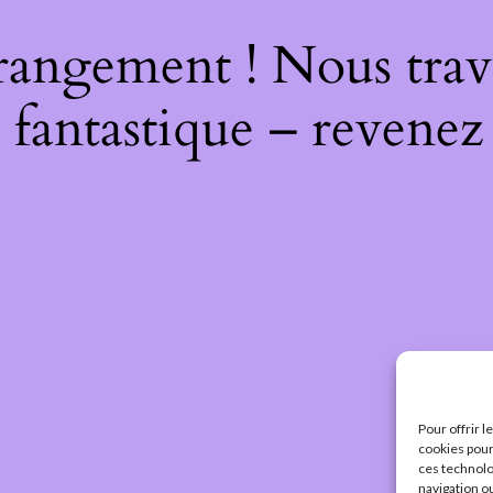
rangement ! Nous trava
 fantastique – revenez 
Pour offrir 
cookies pour
ces technolo
navigation ou