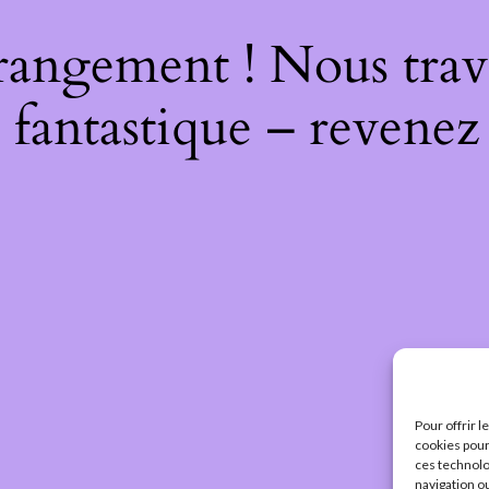
rangement ! Nous trava
 fantastique – revenez 
Pour offrir 
cookies pour
ces technolo
navigation ou