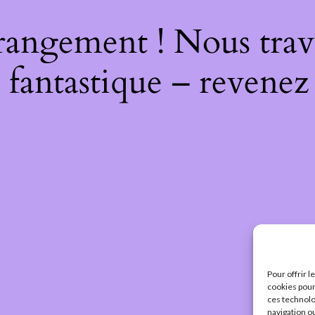
rangement ! Nous trava
 fantastique – revenez 
Pour offrir 
cookies pour
ces technolo
navigation ou